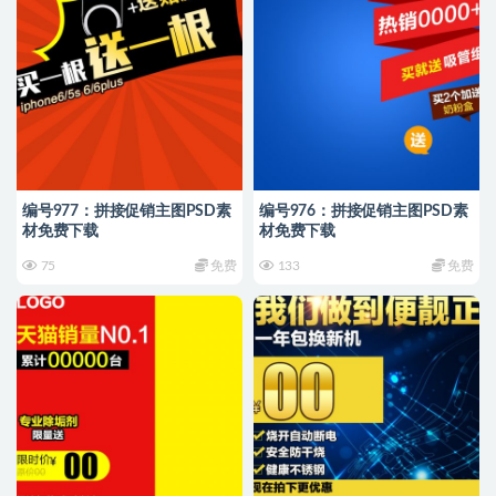
编号977：拼接促销主图PSD素
编号976：拼接促销主图PSD素
材免费下载
材免费下载
75
免费
133
免费