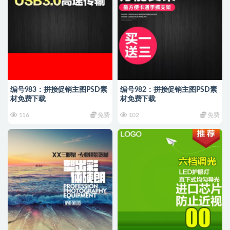
编号983：拼接促销主图PSD素
编号982：拼接促销主图PSD素
材免费下载
材免费下载
116
免费
102
免费